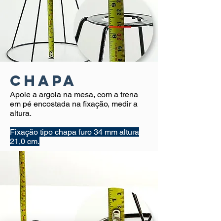
CHAPA
Apoie a argola na mesa, com a trena
em pé encostada na fixação, medir a
altura.
Fixação tipo chapa furo 34 mm altura
21,0 cm.