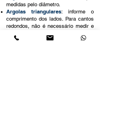
medidas pelo diâmetro.
Argolas triangulares
: informe o
comprimento dos lados. Para cantos
redondos, não é necessário medir e
considerar a parte arredondada nas
medidas.
Argolas quadradas e retangulares
:
é necessário medir os lados da
argola, iniciando pelo lado maior.
Argolas sextavadas e oitavadas
: a
medida a ser considerada é o
diâmetro e não o tamanho dos lados.
Oitavadas com lados diferentes
:
assim como nas argolas quadradas e
retangulares, meça os lados e, se
aplicável, indique o tamanho do lado
menor.