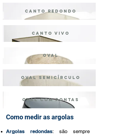
canto redondo
canto vivo
oval
oval semicírculo
oval com pontas
Como medir as argolas
Argolas redondas
: são sempre