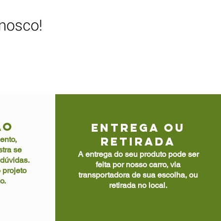
onosco!
ÃO
ENTREGA OU
ento,
RETIRADA
tra se
A entrega do seu produto pode ser
 dúvidas.
feita por nosso carro, via
 projeto
transportadora de sua escolha, ou
o.
retirada no local.