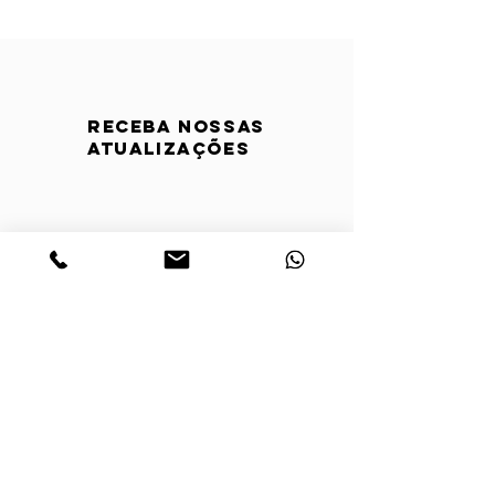
Receba nossas
atualizações
Horário de atendimento: De
segunda a sexta das 8h às 12h e
das 13h às 16h