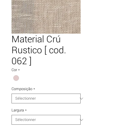
Material Crú
Rustico [ cod.
062 ]
Cor
*
Composição
*
Largura
*