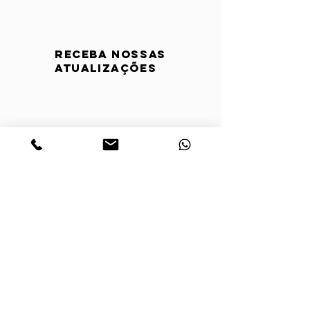
Receba nossas
atualizações
Horário de atendimento: De
segunda a sexta das 8h às 12h e
das 13h às 16h