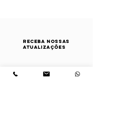
Receba nossas
atualizações
Horário de atendimento: De
segunda a sexta das 8h às 12h e
das 13h às 16h