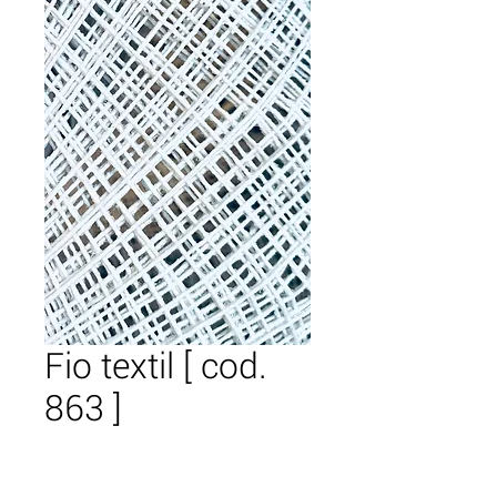
Fio textil [ cod.
863 ]