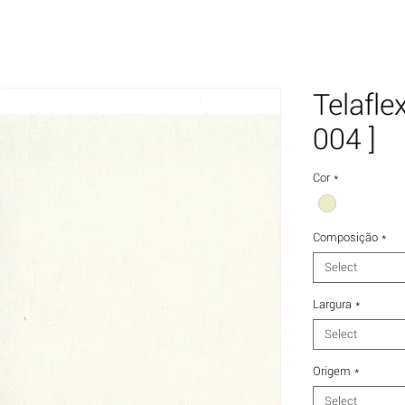
Telafle
004 ]
Cor
*
Composição
*
Select
Largura
*
Select
Origem
*
Select